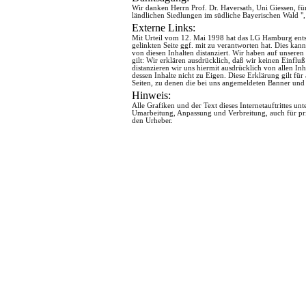
Wir danken Herrn Prof. Dr. Haversath, Uni Giessen, f
ländlichen Siedlungen im südliche Bayerischen Wald ",
Externe Links:
Mit Urteil vom 12. Mai 1998 hat das LG Hamburg entsc
gelinkten Seite ggf. mit zu verantworten hat. Dies ka
von diesen Inhalten distanziert. Wir haben auf unseren 
gilt: Wir erklären ausdrücklich, daß wir keinen Einfluß
distanzieren wir uns hiermit ausdrücklich von allen I
dessen Inhalte nicht zu Eigen. Diese Erklärung gilt fü
Seiten, zu denen die bei uns angemeldeten Banner und
Hinweis:
Alle Grafiken und der Text dieses Internetauftrittes
Umarbeitung, Anpassung und Verbreitung, auch für p
den Urheber.