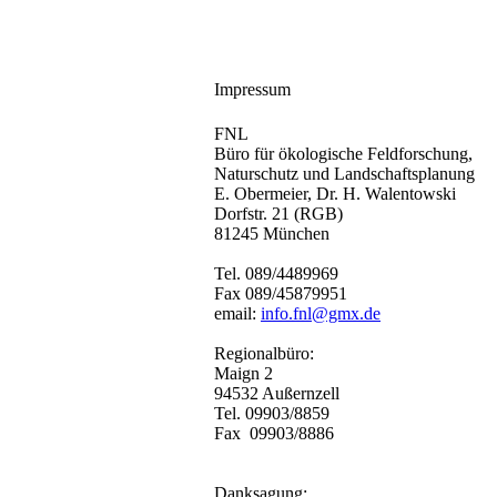
Impressum
FNL
Büro für ökologische Feldforschung,
Naturschutz und Landschaftsplanung
E. Obermeier, Dr. H. Walentowski
Dorfstr. 21 (RGB)
81245 München
Tel. 089/4489969
Fax 089/45879951
email:
info.fnl@gmx.de
Regionalbüro:
Maign 2
94532 Außernzell
Tel. 09903/8859
Fax 09903/8886
Danksagung: